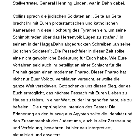
Stellvertreter, General Henning Linden, war in Dahn dabei.
Collins sprach die jüdischen Soldaten an: „Seite an Seite
bracht Ihr mit Euren protestantischen und katholischen
Kameraden in diese Hochburg des Tyrannen ein, um seine
Schimpftiraden über das Herrenvolk Lügen zu strafen.“ In
seinem in der HaggaDahn abgedruckten Schreiben „an seine
jüdischen Soldaten“: „Die Pessachfeier in dieser Zeit sollte
eine nicht gewöhnliche Bedeutung für Euch habe. Wie Eure
Vorfahren seid auch ihr beteiligt an einer Schlacht für die
Freiheit gegen einen modernen Pharao. Dieser Pharao hat
nicht nur Euer Volk zu versklaven versucht, er wollte die
ganze Welt versklaven. Gott schenke uns diesen Sieg, der es
Euch ermöglicht, das nächste Pessach mit Euren Lieben zu
Hause zu feiern, in einer Welt, zu der Ihr geholfen habt, sie zu
befreien.“ Die ursprüngliche Intention des Festes: Die
Erinnerung an den Auszug aus Ägypten sollte die Identität und
den Zusammenhalt des Judentums, auch in aller Zerstreuung
und Verfolgung, bewahren, ist hier neu interpretiert,
aktualisiert und erweitert.