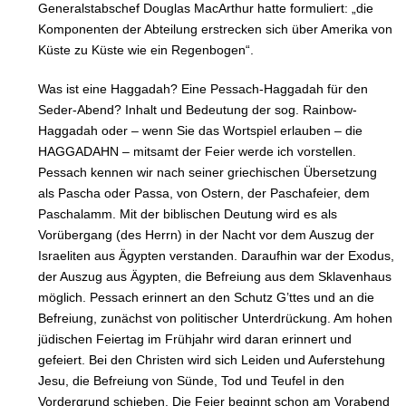
Generalstabschef Douglas MacArthur hatte formuliert: „die
Komponenten der Abteilung erstrecken sich über Amerika von
Küste zu Küste wie ein Regenbogen“.
Was ist eine Haggadah? Eine Pessach-Haggadah für den
Seder-Abend? Inhalt und Bedeutung der sog. Rainbow-
Haggadah oder – wenn Sie das Wortspiel erlauben – die
HAGGADAHN – mitsamt der Feier werde ich vorstellen.
Pessach kennen wir nach seiner griechischen Übersetzung
als Pascha oder Passa, von Ostern, der Paschafeier, dem
Paschalamm. Mit der biblischen Deutung wird es als
Vorübergang (des Herrn) in der Nacht vor dem Auszug der
Israeliten aus Ägypten verstanden. Daraufhin war der Exodus,
der Auszug aus Ägypten, die Befreiung aus dem Sklavenhaus
möglich. Pessach erinnert an den Schutz G’ttes und an die
Befreiung, zunächst von politischer Unterdrückung. Am hohen
jüdischen Feiertag im Frühjahr wird daran erinnert und
gefeiert. Bei den Christen wird sich Leiden und Auferstehung
Jesu, die Befreiung von Sünde, Tod und Teufel in den
Vordergrund schieben. Die Feier beginnt schon am Vorabend