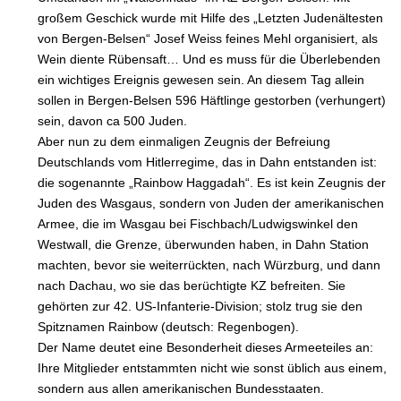
großem Geschick wurde mit Hilfe des „Letzten Judenältesten
von Bergen-Belsen“ Josef Weiss feines Mehl organisiert, als
Wein diente Rübensaft… Und es muss für die Überlebenden
ein wichtiges Ereignis gewesen sein. An diesem Tag allein
sollen in Bergen-Belsen 596 Häftlinge gestorben (verhungert)
sein, davon ca 500 Juden.
Aber nun zu dem einmaligen Zeugnis der Befreiung
Deutschlands vom Hitlerregime, das in Dahn entstanden ist:
die sogenannte „Rainbow Haggadah“. Es ist kein Zeugnis der
Juden des Wasgaus, sondern von Juden der amerikanischen
Armee, die im Wasgau bei Fischbach/Ludwigswinkel den
Westwall, die Grenze, überwunden haben, in Dahn Station
machten, bevor sie weiterrückten, nach Würzburg, und dann
nach Dachau, wo sie das berüchtigte KZ befreiten. Sie
gehörten zur 42. US-Infanterie-Division; stolz trug sie den
Spitznamen Rainbow (deutsch: Regenbogen).
Der Name deutet eine Besonderheit dieses Armeeteiles an:
Ihre Mitglieder entstammten nicht wie sonst üblich aus einem,
sondern aus allen amerikanischen Bundesstaaten.