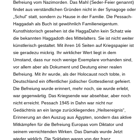
Befreiung vom Nazimorden. Das Mahl (Seder-Feier genannt)
findet aus verständlichen Gründen nicht in der Synagoge oder
„Schul“ statt, sondern zu Hause in der Familie. Die Pessach-
Haggadah als Buch ist gewöhnlich Familieneigentum.
Kunsthistorisch gesehen ist die HaggaDahn kein Schatz wie
die bekannten Haggadoth des Mittelalters. Sie ist nicht weiter
künstlerisch gestaltet. Mit ihren 16 Seiten auf Kriegspapier ist
sie geradezu mickrig. Ihr wirklicher Wert liegt in dem
Umstand, dass nur noch wenige Exemplare vorhanden sind,
vor allem aber als Dokument und Deutung einer realen
Befreiung. Mit ihr wurde, als der Holocaust noch tobte, in
Deutschland ein öffentlicher jüdischer Gottesdienst gefeiert.
Die Befreiung wurde erinnert, mehr noch, sie wurde erlebt,
war gegenwärtig. Das Kriegsende war absehbar, aber noch
nicht erreicht. Pessach 1945 in Dahn war nicht nur
Gedächtnis an ein lange zurückliegendes „Heilsereignis“,
Erinnerung an den Auszug aus Ägypten, sondern das aktive
Mitkämpfen für die Befreiung Europas vom Diktator und
seinem vernichtenden Wirken. Das Damals wurde Jetzt
wieder wirklich. Die Soldaten waren von der franz.