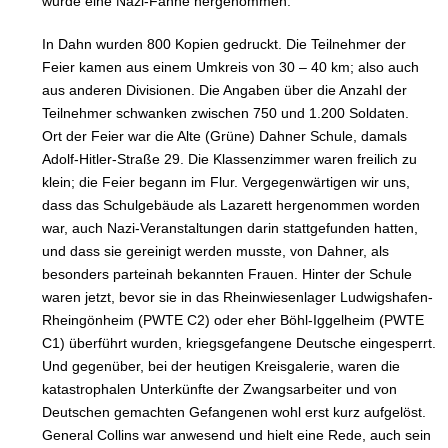
wurde eine Nazi-Fahne hergenommen.
In Dahn wurden 800 Kopien gedruckt. Die Teilnehmer der
Feier kamen aus einem Umkreis von 30 – 40 km; also auch
aus anderen Divisionen. Die Angaben über die Anzahl der
Teilnehmer schwanken zwischen 750 und 1.200 Soldaten.
Ort der Feier war die Alte (Grüne) Dahner Schule, damals
Adolf-Hitler-Straße 29. Die Klassenzimmer waren freilich zu
klein; die Feier begann im Flur. Vergegenwärtigen wir uns,
dass das Schulgebäude als Lazarett hergenommen worden
war, auch Nazi-Veranstaltungen darin stattgefunden hatten,
und dass sie gereinigt werden musste, von Dahner, als
besonders parteinah bekannten Frauen. Hinter der Schule
waren jetzt, bevor sie in das Rheinwiesenlager Ludwigshafen-
Rheingönheim (PWTE C2) oder eher Böhl-Iggelheim (PWTE
C1) überführt wurden, kriegsgefangene Deutsche eingesperrt.
Und gegenüber, bei der heutigen Kreisgalerie, waren die
katastrophalen Unterkünfte der Zwangsarbeiter und von
Deutschen gemachten Gefangenen wohl erst kurz aufgelöst.
General Collins war anwesend und hielt eine Rede, auch sein