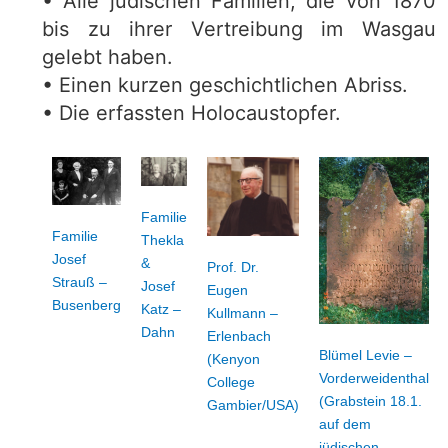
• Alle jüdischen Familien, die von 1870
bis zu ihrer Vertreibung im Wasgau
gelebt haben.
• Einen kurzen geschichtlichen Abriss.
• Die erfassten Holocaustopfer.
Familie
Familie
Thekla
Josef
&
Prof. Dr.
Strauß –
Josef
Eugen
Busenberg
Katz –
Kullmann –
Dahn
Erlenbach
Blümel Levie –
(Kenyon
Vorderweidenthal
College
(Grabstein 18.1.
Gambier/USA)
auf dem
jüdischen